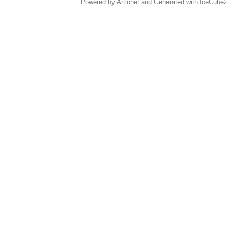
Powered by Artionet
and
Generated with IceCube