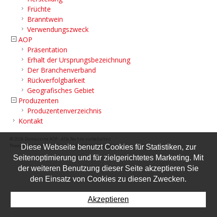
Früchte
Branntwein
Verwendungszweck
AOP
Präsentation
Erhalt der Ursprungsbezeichnung
Der Branchenverband
Rückverfolgbarkeit
Geografisches Gebiet
Produzenten
Produzentenverzeichnis
Kontakt
© 2026 Damassine AOP - Alle Rechte vorbehalten
Powered by Artionet
-
Generated with IceCube2.Net
Diese Webseite benutzt Cookies für Statistiken, zur
Seitenoptimierung und für zielgerichtetes Marketing. Mit
der weiteren Benutzung dieser Seite akzeptieren Sie
den Einsatz von Cookies zu diesen Zwecken.
Akzeptieren