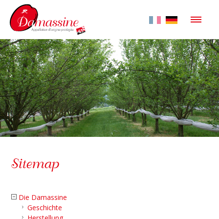
Die Damassine
AOP
Produzenten
Kontakt
ACCUEIL
Sitemap
PLAN DU SITE
CONTACT
Die Damassine
Geschichte
ANNUAIRE DES PRODUCTEURS
Herstellung