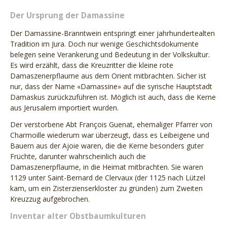
Der Ursprung der Damassine
Der Damassine-Branntwein entspringt einer jahrhundertealten
Tradition im Jura. Doch nur wenige Geschichtsdokumente
belegen seine Verankerung und Bedeutung in der Volkskultur.
Es wird erzählt, dass die Kreuzritter die kleine rote
Damaszenerpflaume aus dem Orient mitbrachten. Sicher ist
nur, dass der Name «Damassine» auf die syrische Hauptstadt
Damaskus zurückzuführen ist. Möglich ist auch, dass die Kerne
aus Jerusalem importiert wurden.
Der verstorbene Abt François Guenat, ehemaliger Pfarrer von
Charmoille wiederum war überzeugt, dass es Leibeigene und
Bauern aus der Ajoie waren, die die Kerne besonders guter
Früchte, darunter wahrscheinlich auch die
Damaszenerpflaume, in die Heimat mitbrachten. Sie waren
1129 unter Saint-Bernard de Clervaux (der 1125 nach Lützel
kam, um ein Zisterzienserkloster zu gründen) zum Zweiten
Kreuzzug aufgebrochen.
Inventar alter Obstbaumkulturen