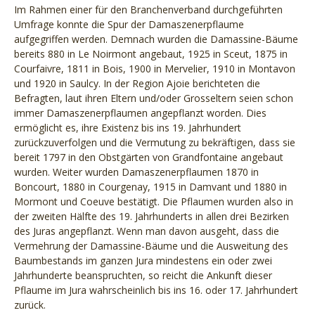
Im Rahmen einer für den Branchenverband durchgeführten
Umfrage konnte die Spur der Damaszenerpflaume
aufgegriffen werden. Demnach wurden die Damassine-Bäume
bereits 880 in Le Noirmont angebaut, 1925 in Sceut, 1875 in
Courfaivre, 1811 in Bois, 1900 in Mervelier, 1910 in Montavon
und 1920 in Saulcy. In der Region Ajoie berichteten die
Befragten, laut ihren Eltern und/oder Grosseltern seien schon
immer Damaszenerpflaumen angepflanzt worden. Dies
ermöglicht es, ihre Existenz bis ins 19. Jahrhundert
zurückzuverfolgen und die Vermutung zu bekräftigen, dass sie
bereit 1797 in den Obstgärten von Grandfontaine angebaut
wurden. Weiter wurden Damaszenerpflaumen 1870 in
Boncourt, 1880 in Courgenay, 1915 in Damvant und 1880 in
Mormont und Coeuve bestätigt. Die Pflaumen wurden also in
der zweiten Hälfte des 19. Jahrhunderts in allen drei Bezirken
des Juras angepflanzt. Wenn man davon ausgeht, dass die
Vermehrung der Damassine-Bäume und die Ausweitung des
Baumbestands im ganzen Jura mindestens ein oder zwei
Jahrhunderte beanspruchten, so reicht die Ankunft dieser
Pflaume im Jura wahrscheinlich bis ins 16. oder 17. Jahrhundert
zurück.